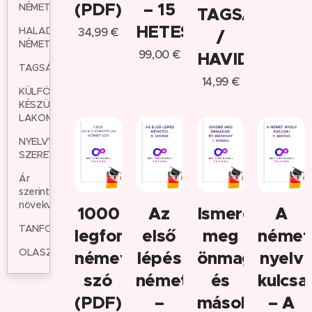
(PDF)
– 15
NÉMET
TAGSÁG
HETES
HALADÓ
34,99
€
/
NÉMET
99,00
€
HAVIDÍJAS
TAGSÁGOK
14,99
€
KÜLFÖLDRE
KÉSZÜLÖK/KÜLFÖLDÖN
LAKOM
NYELVVIZSGÁT
SZERETNÉK
Ár
szerint
növekvő
1000
Az
Ismerd
A
TANFOLYAMOK
legfontosabb
első
meg
német
OLASZ
német
lépés
önmagad
nyelv
szó
németül
és
kulcsai
(PDF)
–
másokat
– A