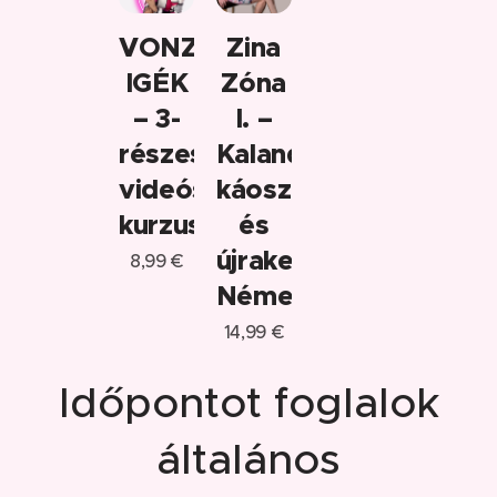
VONZATOS
Zina
IGÉK
Zóna
– 3-
I. –
részes
Kaland,
videós
káosz
kurzus
és
újrakezdés
8,99
€
Németországban
14,99
€
Időpontot foglalok
általános