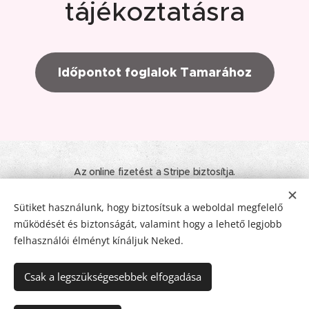
tájékoztatásra
Időpontot foglalok Tamarához
Az online fizetést a Stripe biztosítja.
© 2020 - 2026 Minden jog fenntartva! I Tamara Nyelvtanulás. Élet.
Inspiráció.
Sütiket használunk, hogy biztosítsuk a weboldal megfelelő
működését és biztonságát, valamint hogy a lehető legjobb
ÁSZF
I
Adatkezelési tájékoztató
I
Impresszum
Sütik
felhasználói élményt kínáljuk Neked.
Nyelvek
Csak a legszükségesebbek elfogadása
Magyar
Deutsch
Pénznem