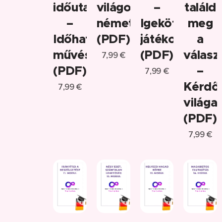
időutazás
világot
–
találd
–
németül
Igekötők
meg
Időhatározók
(PDF)
játékosan
a
művészete
(PDF)
válasz
7,99
€
(PDF)
–
7,99
€
Kérdő
7,99
€
világa
(PDF)
7,99
€