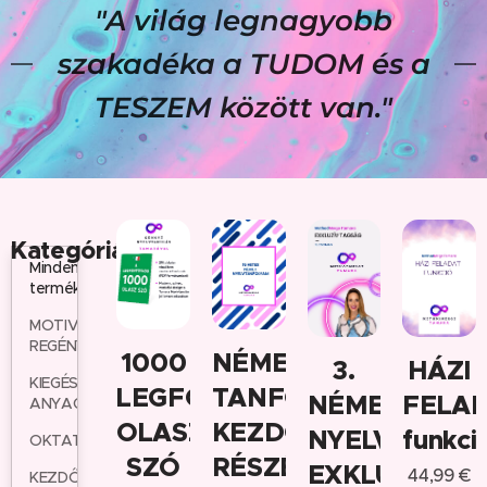
"A világ legnagyobb
szakadéka a TUDOM és a
TESZEM között van."
Kategóriák
Minden
termék
MOTIVÁCIÓS
REGÉNY
1000
NÉMET
3.
HÁZI
KIEGÉSZÍTŐ
LEGFONTOSABB
TANFOLYAM
NÉMET
FELA
ANYAGOK
OLASZ
KEZDŐK
NYELVI
funkci
OKTATÓCSOMAGOK
SZÓ
RÉSZÉRE
EXKLUZÍV
44,99
€
KEZDŐ