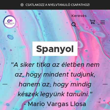
CSATLAKOZZ A NYELVTANULÓ CSAPATHOZ!
Keresés
Spanyol
"A siker titka az életben nem
az, hogy mindent tudjunk,
hanem az, hogy mindig
készek legyünk tanulni."
- Mario Vargas Llosa