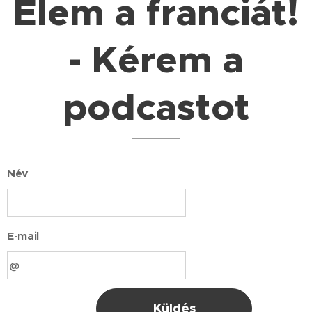
Élem a franciát!
- Kérem a
podcastot
Név
E-mail
Küldés