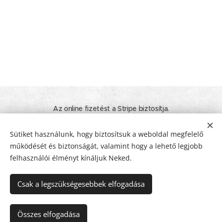
Az online fizetést a Stripe biztosítja.
© 2020 - 2026 Minden jog fenntartva! I Tamara Nyelvtanulás. Élet.
Inspiráció.
Sütiket használunk, hogy biztosítsuk a weboldal megfelelő
működését és biztonságát, valamint hogy a lehető legjobb
ÁSZF
I
Adatkezelési tájékoztató
I
Impresszum
Sütik
felhasználói élményt kínáljuk Neked.
Nyelvek
Csak a legszükségesebbek elfogadása
Magyar
Deutsch
Pénznem
Összes elfogadása
EUR €
HUF Ft
USD $