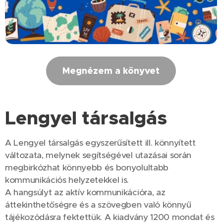
Megnézem a könyvet
Lengyel társalgás
A Lengyel társalgás egyszerűsített ill. könnyített
változata, melynek segítségével utazásai során
megbirkózhat könnyebb és bonyolultabb
kommunikációs helyzetekkel is.
A hangsúlyt az aktív kommunikációra, az
áttekinthetőségre és a szövegben való könnyű
tájékozódásra fektettük. A kiadvány 1200 mondat és