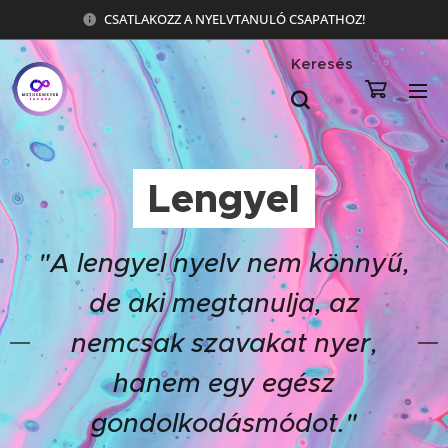
CSATLAKOZZ A NYELVTANULÓ CSAPATHOZ!
Keresés
Lengyel
"A lengyel nyelv nem könnyű,
de aki megtanulja, az
nemcsak szavakat nyer,
hanem egy egész
gondolkodásmódot."