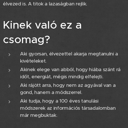
élvezed is. A titok a lazaságban rejlik.
Kinek való ez a
csomag?
Aki gyorsan, élvezettel akarja megtanulni a
kivételeket.
Akinek elege van abból, hogy hiába szánt rá
időt, energiát, mégis mindig elfelejti.
Aki rájött arra, hogy nem az agyával van a
gond, hanem a módszerrel.
Aki tudja, hogy a 100 éves tanulási
módszerek az információs társadalomban
már megbuktak.