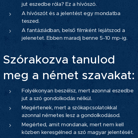
jut eszedbe róla? Ez a hívószó.
A hívószót és a jelentést egy mondatba
teszed.
A fantáziádban, belső filmként lejátszod a
jelenetet. Ebben maradj benne 5-10 mp-ig.
Szórakozva tanulod
meg a német szavakat:
Folyékonyan beszélsz, mert azonnal eszedbe
jut a szó gondolkodás nélkül.
Megértenek, mert a szókapcsolatokkal
azonnal németes lesz a gondolkodásod.
Megérted, amit mondanak, mert nem kell
közben keresgélned a szó magyar jelentését.