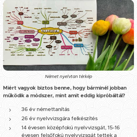
Német nyelvtan térkép
Miért vagyok biztos benne, hogy bárminél jobban
működik a módszer, mint amit eddig kipróbáltál?
36 év némettanítás
26 év nyelvvizsgára felkészítés
14 évesen középfokú nyelvvizsgát, 15-16
évesen felsőfokú nyelvvizsgát tettek a