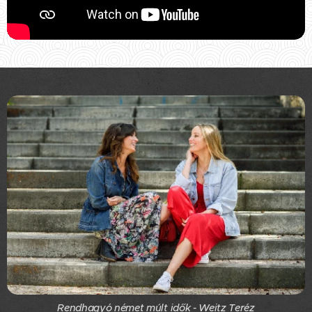
Rendhagyó német múlt idők - Weitz Teréz