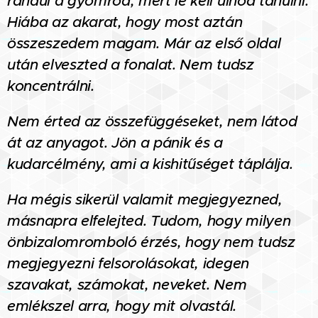
rándul a gyomrod, mert le kell ülnöd tanulni.
Hiába az akarat, hogy most aztán
összeszedem magam. Már az első oldal
után elveszted a fonalat. Nem tudsz
koncentrálni.
Nem érted az összefüggéseket, nem látod
át az anyagot. Jön a pánik és a
kudarcélmény, ami a kishitűséget táplálja.
Ha mégis sikerül valamit megjegyezned,
másnapra elfelejted. Tudom, hogy milyen
önbizalomromboló érzés, hogy nem tudsz
megjegyezni felsorolásokat, idegen
szavakat, számokat, neveket. Nem
emlékszel arra, hogy mit olvastál.