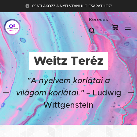
CSATLAKOZZ A NYELVTANULÓ CSAPATHOZ!
Keresés
Weitz Teréz
"A nyelvem korlátai a
világom korlátai."
– Ludwig
Wittgenstein