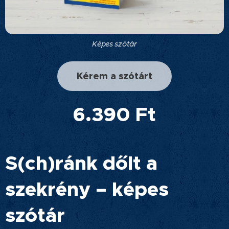
Képes szótár
Kérem a szótárt
6.390 Ft
S(ch)ránk dőlt a
szekrény – képes
szótár