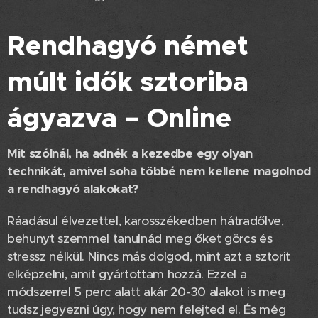
Rendhagyó német
múlt idők sztoriba
ágyazva – Online
Mit szólnál, ha adnék a kezedbe egy olyan
technikát, amivel soha többé nem kellene magolnod
a rendhagyó alakokat?
Ráadásul élvezettel, karosszékedben hátradőlve,
behunyt szemmel tanulnád meg őket görcs és
stressz nélkül. Nincs más dolgod, mint azt a sztorit
elképzelni, amit gyártottam hozzá. Ezzel a
módszerrel 5 perc alatt akár 20-30 alakot is meg
tudsz jegyezni úgy, hogy nem felejted el. És még