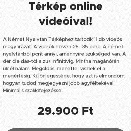
Térkép online
videóival!
A Német Nyelvtan Térképhez tartozik 11 db videós
magyarázat. A videók hossza 25- 35 perc. A német
nyelvtanból pont annyi, amennyire szükséged van. A
der die das-tól a zu+ Infinitívig. Mintha magánórán
ülnél nálam. Megoldási menettel viszlek el a
megértésig. Különlegessége, hogy azt is elmondom,
hogyan tudod megjegyezni jobb agyféltekével.
Minimális szakkifejezéssel.
29.900 Ft