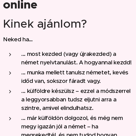
online
Kinek ajánlom?
Neked ha…
... most kezded (vagy újrakezded) a
német nyelvtanulást. A hogyannal kezdd!
... munka mellett tanulsz németet, kevés
időd van, sokszor fáradt vagy.
... külföldre készülsz – ezzel a módszerrel
a leggyorsabban tudsz eljutni arra a
szintre, amivel elindulhatsz.
... már külföldön dolgozol, és még nem
megy igazán jól a német – ha
megrekedtél, és nem tudod hogyan