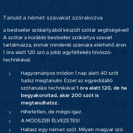
Tanuld a német szavakat szórakozva
a bestseller szókártyából készült szótár segítségével!
A szótár a korábbi bestseller szókártya szavait
tartalmazza, immár mindenki számára elérhető áron.
1 óra alatt 120 szó a jobb agyféltekés hívószó-
technikával.
Hagyományos módon 1 nap alatt 40 szót
tudsz megtanulni. Ezzel az egyedülálló
szótanulási technikával
1 óra alatt 120, de ha
begyakoroltad, akár 200 szót is
megtanulhatsz.
Hihetetlen, de mégis igaz.
A MÓDSZER ÉLVEZETES!
Hallasz egy német szót. Milyen magyar szó