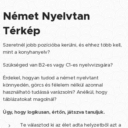
Német Nyelvtan
Térkép
Szeretnél jobb pozícióba kerülni, és ehhez több kell,
mint a konyhanyelv?
Szükséged van B2-es vagy C1-es nyelvvizsgára?
Érdekel, hogyan tudod a német nyelvtant
könnyedén, görcs és félelem nélkül azonnal
használható tudássá varázsolni? Anélkül, hogy
táblázatokat magolnál?
Úgy, hogy logikusan, értőn, játszva tanuljuk.
Te választod ki az élet adta helyzetből azt a