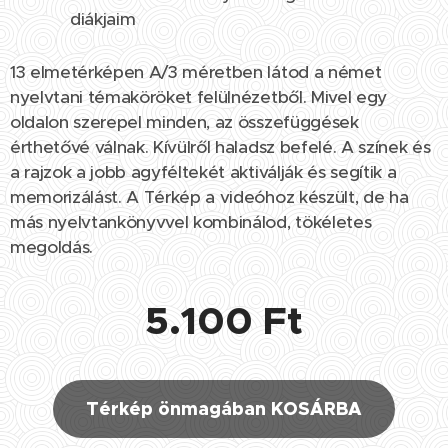
diákjaim
13 elmetérképen A/3 méretben látod a német
nyelvtani témaköröket felülnézetből. Mivel egy
oldalon szerepel minden, az összefüggések
érthetővé válnak. Kívülről haladsz befelé. A színek és
a rajzok a jobb agyféltekét aktiválják és segítik a
memorizálást. A Térkép a videóhoz készült, de ha
más nyelvtankönyvvel kombinálod, tökéletes
megoldás.
5.100 Ft
Térkép önmagában KOSÁRBA