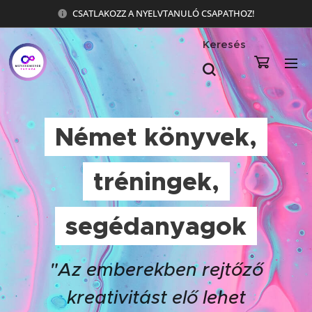
CSATLAKOZZ A NYELVTANULÓ CSAPATHOZ!
Keresés
Német könyvek,
tréningek,
segédanyagok
"Az emberekben rejtőző
kreativitást elő lehet