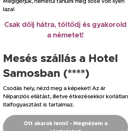
Megígérjük, németül tanulni még sose volt ilyen
laza!
Csak dőlj hátra, töltődj és gyakorold
a németet!
Mesés szállás a Hotel
Samosban (****)
Csodás hely, nézd meg a képeket! Az ár
félpanziós ellátást, illetve étkezésekkor korlátlan
italfogyasztást is tartalmaz.
Ott akarok lenni! - Megnézem a