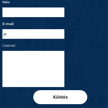
Név
E-mail
Üzenet
Küldés