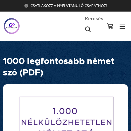
CSATLAKOZZ A NYELVTANULÓ CSAPATHOZ!
Keresés
1000 legfontosabb német
szó (PDF)