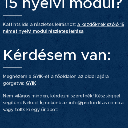
15 nyelvi modul?
Kattints ide a részletes leíráshoz:
a kezdőknek szóló 15
német nyelvi modul részletes leírása
Kérdésem van:
Megnézem a GYIK-et a főoldalon az oldal aljára
görgetve:
GYIK
Nem világos minden, kérdezni szeretnék! Készséggel
segítünk Neked. Írj nekünk az info@proforditas.com-ra
vagy tölts ki egy űrlapot: