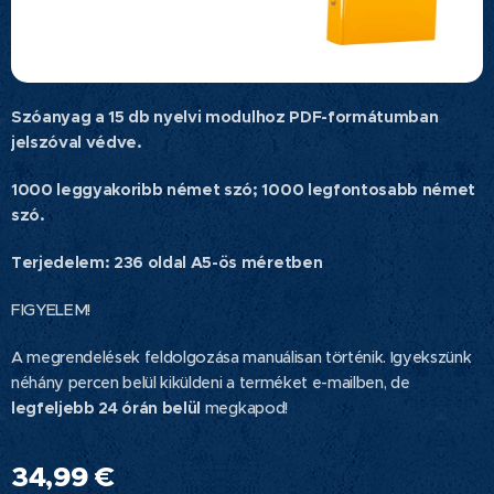
Szóanyag
a 15 db nyelvi modulhoz PDF-formátumban
jelszóval védve.
1000 leggyakoribb német szó; 1000 legfontosabb német
szó.
Terjedelem: 236 oldal A5-ös méretben
FIGYELEM!
A megrendelések feldolgozása manuálisan történik. Igyekszünk
néhány percen belül kiküldeni a terméket e-mailben, de
legfeljebb 24 órán belül
megkapod!
34,99
€