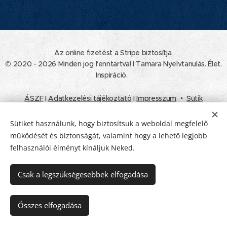
Az online fizetést a Stripe biztosítja.
© 2020 - 2026 Minden jog fenntartva! I Tamara Nyelvtanulás. Élet.
Inspiráció.
ÁSZF
I
Adatkezelési tájékoztató
I
Impresszum
Sütik
Nyelvek
Sütiket használunk, hogy biztosítsuk a weboldal megfelelő
Magyar
Deutsch
működését és biztonságát, valamint hogy a lehető legjobb
felhasználói élményt kínáljuk Neked.
Pénznem
EUR €
HUF Ft
USD $
Csak a legszükségesebbek elfogadása
Kosárba
Összes elfogadása