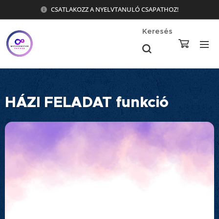
CSATLAKOZZ A NYELVTANULÓ CSAPATHOZ!
Keresés
HÁZI FELADAT funkció