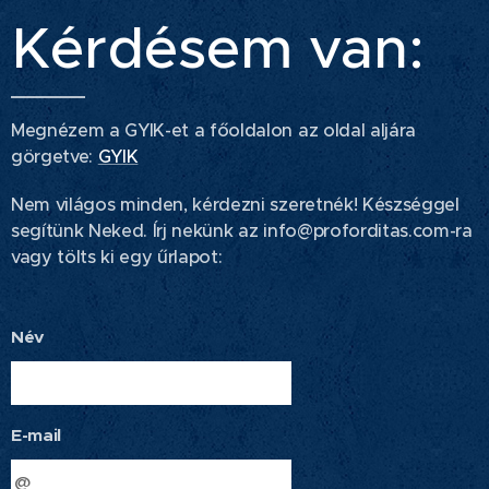
Kérdésem van:
Megnézem a GYIK-et a főoldalon az oldal aljára
görgetve:
GYIK
Nem világos minden, kérdezni szeretnék! Készséggel
segítünk Neked. Írj nekünk az info@proforditas.com-ra
vagy tölts ki egy űrlapot:
Név
E-mail