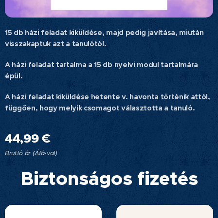
15 db házi feladat kiküldése, majd pedig javítása, miután
visszakaptuk azt a tanulótól.
A házi feladat tartalma a 15 db nyelvi modul tartalmára
épül.
A házi feladat kiküldése hetente v. havonta történik attól,
függően, hogy melyik csomagot választotta a tanuló.
44,99
€
Bruttó ár (Áfá-val)
Biztonságos fizetés