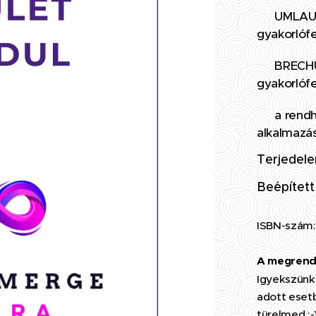
✅ UMLAUT-
gyakorlóf
✅ BRECHUN
gyakorlóf
✅ a rendh
alkalmazá
Terjedele
Beépített
ISBN-szám:
A megrende
Igyekszünk 
adott eset
türelmed :-