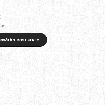
€
-val)
osárba