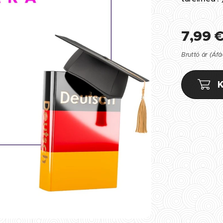
7,99
Bruttó ár (Áfá
K