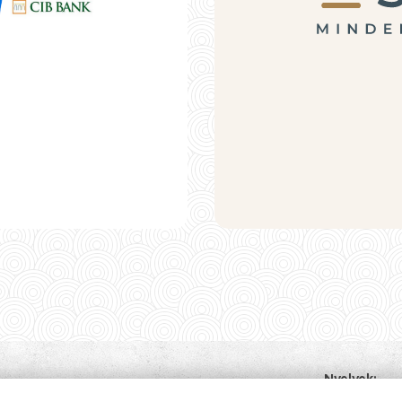
Nyelvek
Magyar
Deu