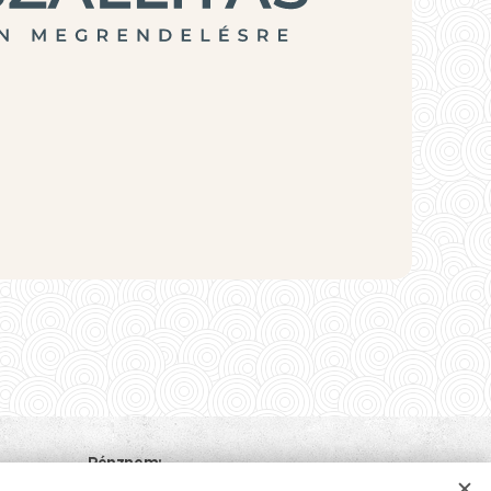
Pénznem
tsch
EUR €
HUF Ft
USD $