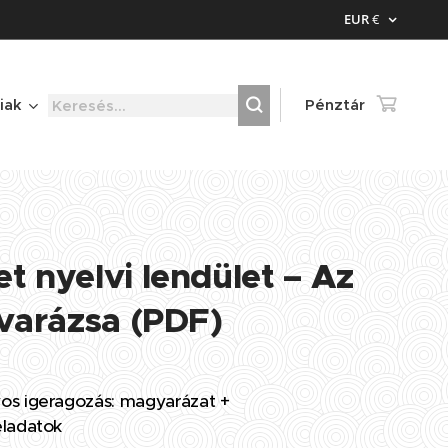
EUR
€
iak
Pénztár
t nyelvi lendület – Az
 varázsa (PDF)
os igeragozás: magyarázat +
eladatok