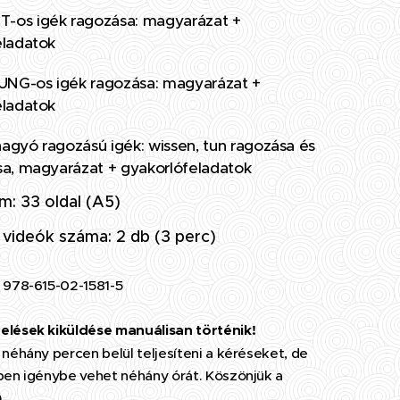
os igék ragozása: magyarázat +
eladatok
G-os igék ragozása: magyarázat +
eladatok
agyó ragozású igék: wissen, tun ragozása és
sa, magyarázat + gyakorlófeladatok
m: 33 oldal (A5)
 videók száma: 2 db (3 perc)
 978-615-02-1581-5
lések kiküldése manuálisan történik!
néhány percen belül teljesíteni a kéréseket, de
ben igénybe vehet néhány órát. Köszönjük a
)