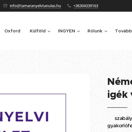
info@tamaranyelvtanulas.hu
+36304339163
Oxford
Külföld
INGYEN
Rólunk
Tovább
Néme
igék
✅
szabály
gyakorlóf