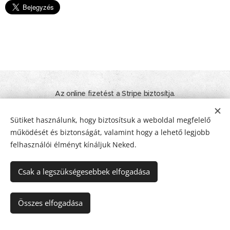
Az online fizetést a Stripe biztosítja.
© 2020 - 2026 Minden jog fenntartva! I Tamara Nyelvtanulás. Élet.
Inspiráció.
Sütiket használunk, hogy biztosítsuk a weboldal megfelelő
működését és biztonságát, valamint hogy a lehető legjobb
ÁSZF
I
Adatkezelési tájékoztató
I
Impresszum
Sütik
felhasználói élményt kínáljuk Neked.
Nyelvek
Csak a legszükségesebbek elfogadása
Magyar
Deutsch
Pénznem
Összes elfogadása
EUR €
HUF Ft
USD $