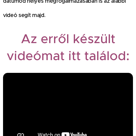
dátumod helyes megfogalmazásában is az alábbi
videó segít majd.
Az erről készült
videómat itt találod: