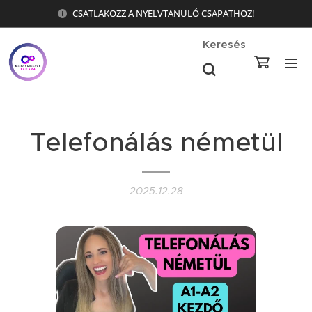
CSATLAKOZZ A NYELVTANULÓ CSAPATHOZ!
Keresés
Telefonálás németül
2025.12.28