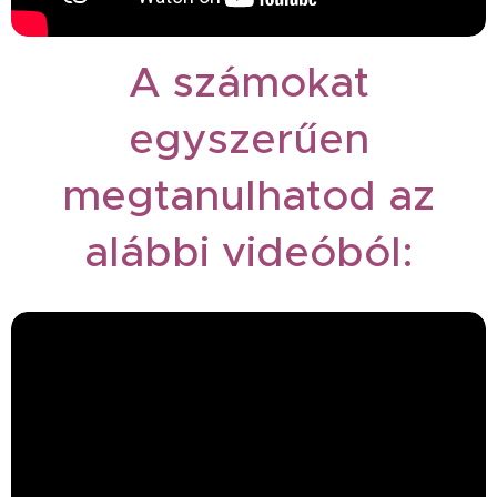
A számokat
egyszerűen
megtanulhatod az
alábbi videóból: