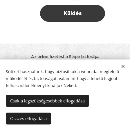
Küldés
Az online fizetést a Stripe biztosítja.
© 2020 - 2026 Minden jog fenntartva! I Tamara Nyelvtanulás. Élet.
Inspiráció.
Sütiket használunk, hogy biztosítsuk a weboldal megfelelő
működését és biztonságát, valamint hogy a lehető legjobb
ÁSZF
I
Adatkezelési tájékoztató
I
Impresszum
Sütik
felhasználói élményt kínáljuk Neked.
Nyelvek
Csak a legszükségesebbek elfogadása
Magyar
Deutsch
Pénznem
Összes elfogadása
EUR €
HUF Ft
USD $