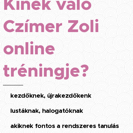
Kinek való
Czímer Zoli
online
tréningje?
kezdőknek, újrakezdőkenk
✅
lustáknak, halogatóknak
✅
akiknek fontos a rendszeres tanulás
✅