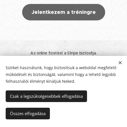
Jelentkezem a tréningre
Az online fizetést a Stripe biztosítja.
© 2020 - 2026 Minden jog fenntartva! I Tamara Nyelvtanulás. Élet.
Inspiráció.
Sütiket használunk, hogy biztosítsuk a weboldal megfelelő
működését és biztonságát, valamint hogy a lehető legjobb
ÁSZF
I
Adatkezelési tájékoztató
I
Impresszum
Sütik
felhasználói élményt kínáljuk Neked.
Nyelvek
Csak a legszükségesebbek elfogadása
Magyar
Deutsch
Pénznem
Összes elfogadása
EUR €
HUF Ft
USD $