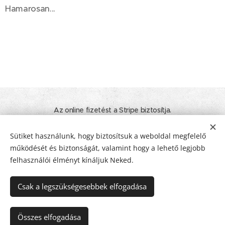
Hamarosan...
Az online fizetést a Stripe biztosítja.
© 2020 - 2026 Minden jog fenntartva! I Tamara Nyelvtanulás. Élet.
Inspiráció.
Sütiket használunk, hogy biztosítsuk a weboldal megfelelő
működését és biztonságát, valamint hogy a lehető legjobb
ÁSZF
I
Adatkezelési tájékoztató
I
Impresszum
Sütik
felhasználói élményt kínáljuk Neked.
Nyelvek
Csak a legszükségesebbek elfogadása
Magyar
Deutsch
Pénznem
Összes elfogadása
EUR €
HUF Ft
USD $