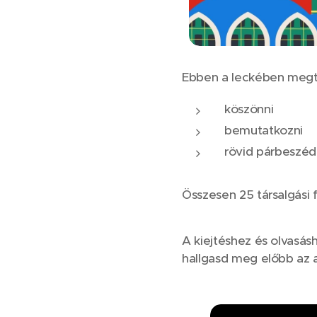
Ebben a leckében megta
köszönni
bemutatkozni
rövid párbeszéde
Összesen 25 társalgási
A kiejtéshez és olvasás
hallgasd meg előbb az 