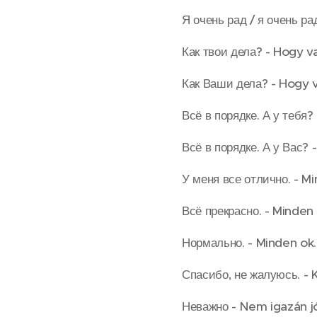
Я очень рад / я очень ра
Как твои дела? - Hogy v
Как Ваши дела? - Hogy 
Всё в порядке. А у тебя
Всё в порядке. А у Вас?
У меня все отлично. - M
Всё прекрасно. - Minden
Нормально. - Minden ok.
Спасибо, не жалуюсь. 
Неважно - Nem igazán jó