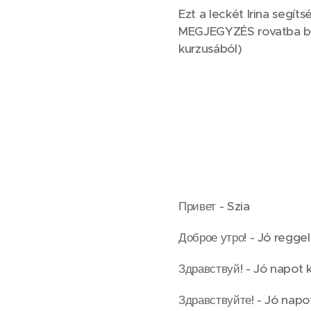
Ezt a leckét Irina segí
MEGJEGYZÉS rovatba be
kurzusából)
Привет - Szia
Доброе утро! - Jó reggel
Здравствуй! - Jó napot 
Здравствуйте! - Jó napo