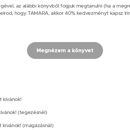
tségével, az alábbi könyvből fogjuk megtanulni (ha a meg
írod, hogy TAMARA, akkor 40% kedvezményt kapsz Irin
Megnézem a könyvet
t kívánok!
kívánok! (tegezésnél)
t kívánok! (magázásnál)