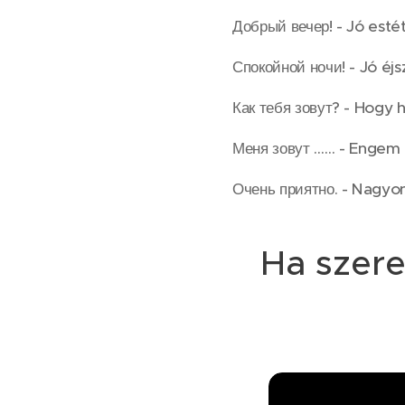
Добрый вечер! - Jó estét
Спокойной ночи! - Jó éjs
Как тебя зовут? - Hogy 
Меня зовут …… - Engem …
Очень приятно. - Nagyo
Ha szeret