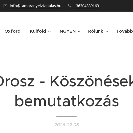
info@tamaranyelvtanulas.hu
+36304339163
Oxford
Külföld
INGYEN
Rólunk
Tovább
Orosz - Köszönések
bemutatkozás
2026.02.08