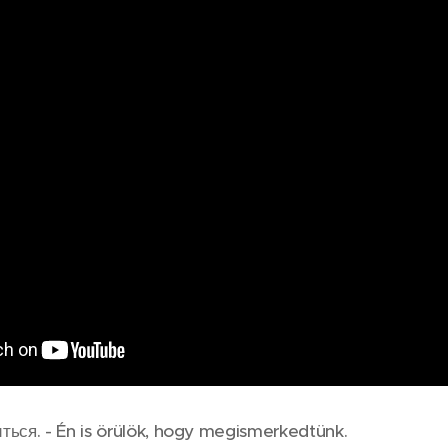
ться. - Én is örülök, hogy megismerkedtünk.