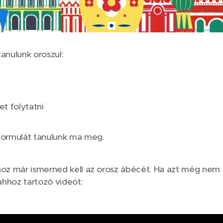
nulunk oroszul:
t folytatni
 formulát tanulunk ma meg.
hoz már ismerned kell az orosz ábécét. Ha azt még nem 
ahhoz tartozó videót: