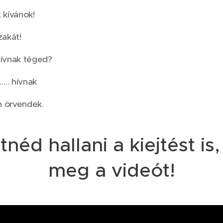
 kívánok!
zakát!
hívnak téged?
.. hívnak
n örvendek.
néd hallani a kiejtést is
meg a videót!