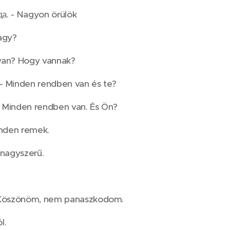
да. - Nagyon örülök
agy?
van? Hogy vannak?
? - Minden rendben van és te?
 - Minden rendben van. És Ön?
inden remek.
 nagyszerű.
- Köszönöm, nem panaszkodom.
l.