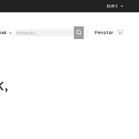
EUR
€
iak
Pénztár
,