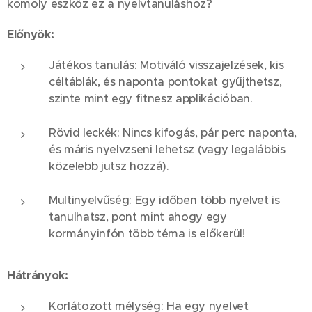
komoly eszköz ez a nyelvtanuláshoz?
Előnyök:
Játékos tanulás: Motiváló visszajelzések, kis
céltáblák, és naponta pontokat gyűjthetsz,
szinte mint egy fitnesz applikációban.
Rövid leckék: Nincs kifogás, pár perc naponta,
és máris nyelvzseni lehetsz (vagy legalábbis
közelebb jutsz hozzá).
Multinyelvűség: Egy időben több nyelvet is
tanulhatsz, pont mint ahogy egy
kormányinfón több téma is előkerül! 😉
Hátrányok:
Korlátozott mélység: Ha egy nyelvet