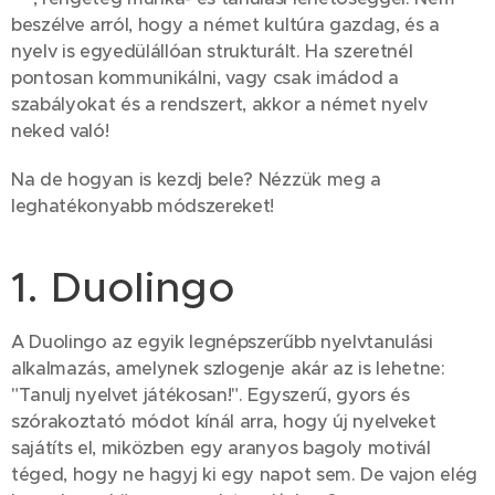
beszélve arról, hogy a német kultúra gazdag, és a
nyelv is egyedülállóan strukturált. Ha szeretnél
pontosan kommunikálni, vagy csak imádod a
szabályokat és a rendszert, akkor a német nyelv
neked való! 🎯
Na de hogyan is kezdj bele? Nézzük meg a
leghatékonyabb módszereket! 🧑‍🏫📚
1. Duolingo 🦉
A Duolingo az egyik legnépszerűbb nyelvtanulási
alkalmazás, amelynek szlogenje akár az is lehetne:
"Tanulj nyelvet játékosan!". Egyszerű, gyors és
szórakoztató módot kínál arra, hogy új nyelveket
sajátíts el, miközben egy aranyos bagoly motivál
téged, hogy ne hagyj ki egy napot sem. De vajon elég