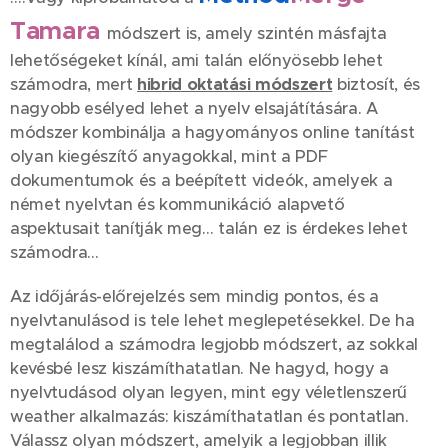
Tamara
módszert is, amely szintén másfajta
lehetőségeket kínál, ami talán előnyösebb lehet
számodra, mert
hibrid oktatási módszert
biztosít, és
nagyobb esélyed lehet a nyelv elsajátítására. A
módszer kombinálja a hagyományos online tanítást
olyan kiegészítő anyagokkal, mint a PDF
dokumentumok és a beépített videók, amelyek a
német nyelvtan és kommunikáció alapvető
aspektusait tanítják meg… talán ez is érdekes lehet
számodra…🤔
Az időjárás-előrejelzés sem mindig pontos, és a
nyelvtanulásod is tele lehet meglepetésekkel. De ha
megtalálod a számodra legjobb módszert, az sokkal
kevésbé lesz kiszámíthatatlan. Ne hagyd, hogy a
nyelvtudásod olyan legyen, mint egy véletlenszerű
weather alkalmazás: kiszámíthatatlan és pontatlan.
Válassz olyan módszert, amelyik a legjobban illik