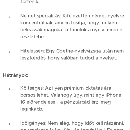
történik.
Német specialitás: Kifejezetten német nyelvre
koncentrálnak, ami biztosítja, hogy mélyen
beleássák magukat a tanulók a nyelv minden
részletébe.
Hitelesség: Egy Goethe-nyelvvizsga után nem
lesz kérdés, hogy valóban tudod a nyelvet.
Hátrányok:
Költséges: Az ilyen prémium oktatás ára
borsos lehet. Valahogy úgy, mint egy iPhone
16 előrendelése... a pénztárcád érzi meg
leginkább.
Időigényes: Nem elég, hogy időt kell rászánni,