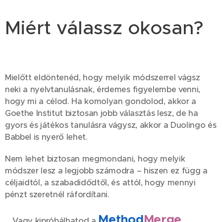
Miért válassz okosan?
🤔
Mielőtt eldöntenéd, hogy melyik módszerrel vágsz
neki a nyelvtanulásnak, érdemes figyelembe venni,
hogy mi a célod. Ha komolyan gondolod, akkor a
Goethe Institut biztosan jobb választás lesz, de ha
gyors és játékos tanulásra vágysz, akkor a Duolingo és
Babbel is nyerő lehet.
Nem lehet biztosan megmondani, hogy melyik
módszer lesz a legjobb számodra – hiszen ez függ a
céljaidtól, a szabadidődtől, és attól, hogy mennyi
pénzt szeretnél ráfordítani.
Method
Merge
….Vagy kipróbálhatod a