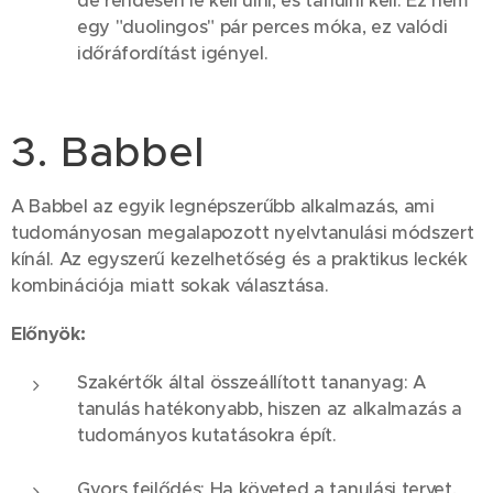
de rendesen le kell ülni, és tanulni kell. Ez nem
egy "duolingos" pár perces móka, ez valódi
időráfordítást igényel.
3. Babbel 📚
A Babbel az egyik legnépszerűbb alkalmazás, ami
tudományosan megalapozott nyelvtanulási módszert
kínál. Az egyszerű kezelhetőség és a praktikus leckék
kombinációja miatt sokak választása.
Előnyök:
Szakértők által összeállított tananyag: A
tanulás hatékonyabb, hiszen az alkalmazás a
tudományos kutatásokra épít.
Gyors fejlődés: Ha követed a tanulási tervet,