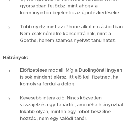
gyorsabban fejlődsz, mint ahogy a
kormányinfón bejelentik az új intézkedéseket.
Több nyelv, mint az iPhone alkalmazásboltban:
Nem csak németre koncentrálnak, mint a
Goethe, hanem számos nyelvet tanulhatsz.
Hátrányok:
Előfizetéses modell: Míg a Duolingónál ingyen
is sok mindent elérsz, itt elő kell fizetned, ha
komolyra fordul a dolog.
Kevesebb interakció: Nincs közvetlen
visszajelzés egy tanártól, ami néha hiányozhat.
Inkább olyan, mintha egy robot beszélne
hozzád, nem egy valódi tanár.