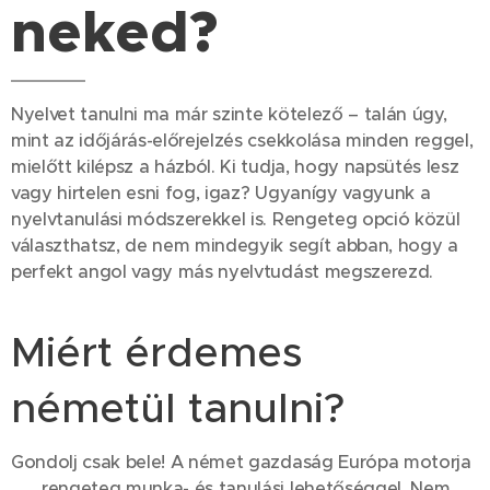
neked? 🌍🧠
Nyelvet tanulni ma már szinte kötelező – talán úgy,
mint az időjárás-előrejelzés csekkolása minden reggel,
mielőtt kilépsz a házból. Ki tudja, hogy napsütés lesz
vagy hirtelen esni fog, igaz? Ugyanígy vagyunk a
nyelvtanulási módszerekkel is. Rengeteg opció közül
választhatsz, de nem mindegyik segít abban, hogy a
perfekt angol vagy más nyelvtudást megszerezd.
Miért érdemes
németül tanulni? 🎓
Gondolj csak bele! A német gazdaság Európa motorja
🏎️, rengeteg munka- és tanulási lehetőséggel. Nem