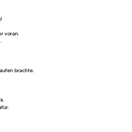
!
r voran.
.
laufen brachte.
k.
afür.