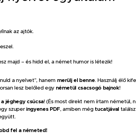
ílnak az ajtók. 🚪
eszel. 🧠
sz majd – és hidd el, a német humor is létezik! 😄
tanuld a nyelvet", hanem
merülj el benne
. Használj élő ki
orsan lesz belőled egy
németül csacsogó bajnok
!
k
a jéghegy csúcsa
! (És most direkt nem írtam németül, n
 egy szuper
ingyenes PDF
, amiben még
tucatjával
találsz
gyütt.
dobd fel a németed!