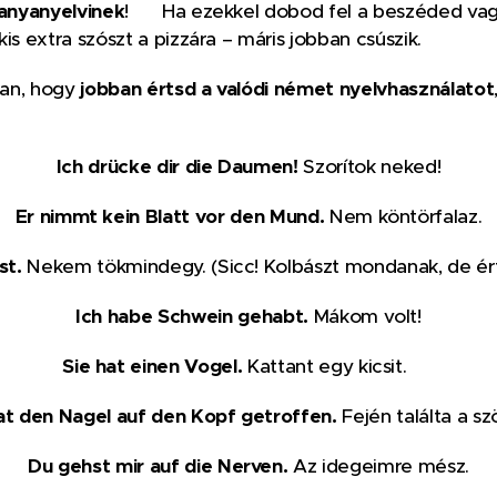
anyanyelvinek
! 💪 Ha ezekkel dobod fel a beszéded vagy
is extra szószt a pizzára – máris jobban csúszik.
ban, hogy
jobban értsd a valódi német nyelvhasználatot
Ich drücke dir die Daumen!
Szorítok neked!
Er nimmt kein Blatt vor den Mund.
Nem köntörfalaz.
st.
Nekem tökmindegy. (Sicc! Kolbászt mondanak, de ért
Ich habe Schwein gehabt.
Mákom volt!
Sie hat einen Vogel.
Kattant egy kicsit. 🐦
at den Nagel auf den Kopf getroffen.
Fején találta a sz
Du gehst mir auf die Nerven.
Az idegeimre mész.