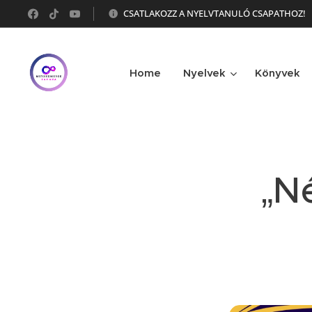
CSATLAKOZZ A NYELVTANULÓ CSAPATHOZ!
Home
Nyelvek
Könyvek
„N