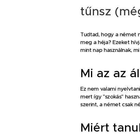
tűnsz (mé
Tudtad, hogy a német ny
meg a héja? Ezeket hív
mint nap használnak, mi
Mi az az á
Ez nem valami nyelvtani
mert így "szokás" haszn
szerint, a német csak n
Miért tan