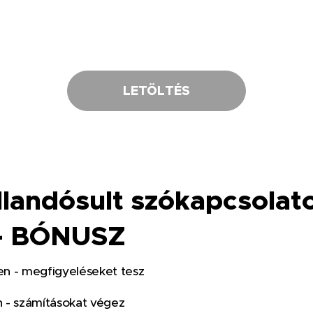
LETÖLTÉS
llandósult szókapcsolat
 - BÓNUSZ
en -
megfigyeléseket tesz
n -
számításokat végez