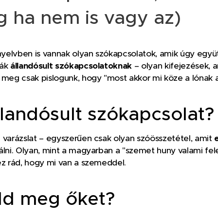
g ha nem is vagy az)
elvben is vannak olyan szókapcsolatok, amik úgy együtt
ják
állandósult szókapcsolatoknak
– olyan kifejezések,
 meg csak pislogunk, hogy "most akkor mi köze a lónak 
llandósult szókapcsolat?
 varázslat – egyszerűen csak olyan szóösszetétel, amit
álni. Olyan, mint a magyarban a "szemet huny valami fele
éz rád, hogy mi van a szemeddel. 😅
uld meg őket?