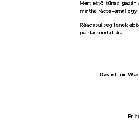
Mert ettől tűnsz igazán
mintha rácsavarnál egy k
Ráadásul segítenek ab
példamondatokat.
Das ist mir Wur
Er h