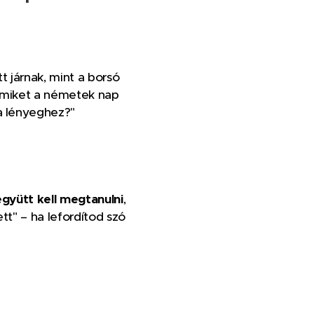
 járnak, mint a borsó
 amiket a németek nap
a lényeghez?" 🐴
együtt kell megtanulni
,
tt" – ha lefordítod szó