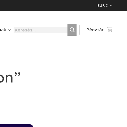
EUR
€
iak
Pénztár
on”