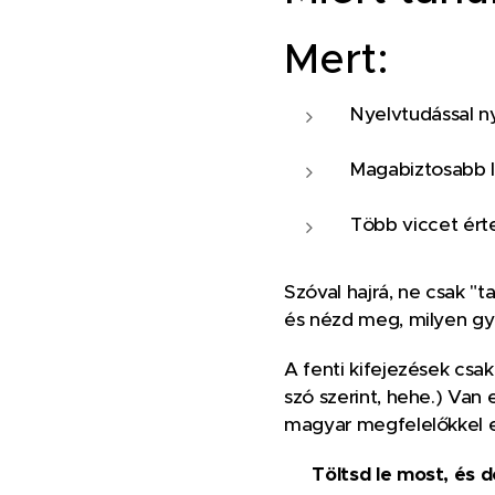
Mert:
Nyelvtudással ny
Magabiztosabb l
Több viccet érte
Szóval hajrá, ne csak "
és nézd meg, milyen gy
A fenti kifejezések csa
szó szerint, hehe.) Van
magyar megfelelőkkel e
🎁
Töltsd le most, és 