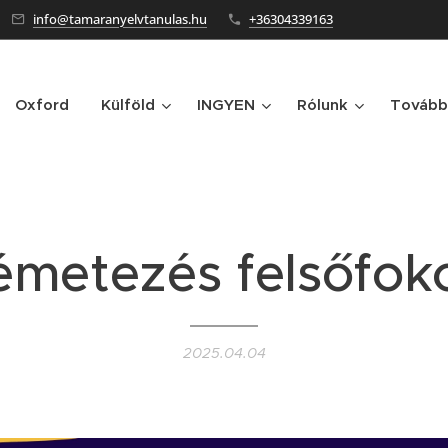
info@tamaranyelvtanulas.hu
+36304339163
Oxford
Külföld
INGYEN
Rólunk
Tovább
émetezés felsőfok
2025.04.04