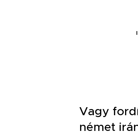
Vagy fordí
német irá