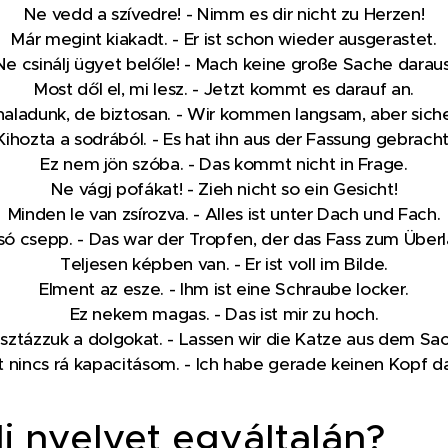
Ne vedd a szívedre! - Nimm es dir nicht zu Herzen!
Már megint kiakadt. - Er ist schon wieder ausgerastet.
Ne csinálj ügyet belőle! - Mach keine große Sache daraus
Most dől el, mi lesz. - Jetzt kommt es darauf an.
haladunk, de biztosan. - Wir kommen langsam, aber siche
Kihozta a sodrából. - Es hat ihn aus der Fassung gebracht
Ez nem jön szóba. - Das kommt nicht in Frage.
Ne vágj pofákat! - Zieh nicht so ein Gesicht!
Minden le van zsírozva. - Alles ist unter Dach und Fach.
lsó csepp. - Das war der Tropfen, der das Fass zum Über
Teljesen képben van. - Er ist voll im Bilde.
Elment az esze. - Ihm ist eine Schraube locker.
Ez nekem magas. - Das ist mir zu hoch.
isztázzuk a dolgokat. - Lassen wir die Katze aus dem Sac
 nincs rá kapacitásom. - Ich habe gerade keinen Kopf d
lj nyelvet egyáltalán?