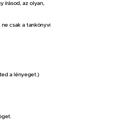
 írásod, az olyan,
, ne csak a tankönyvi
ed a lényeget.)
öget.