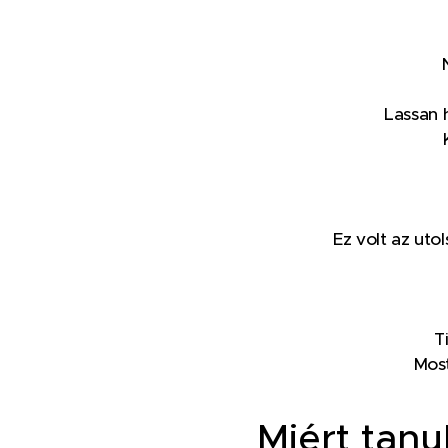
Lassan 
Ez volt az uto
T
Most
Miért tanu