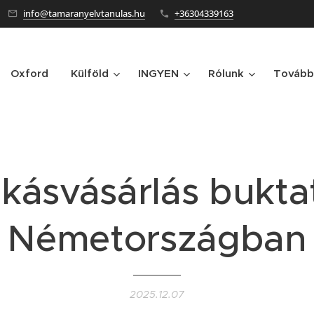
info@tamaranyelvtanulas.hu
+36304339163
Oxford
Külföld
INGYEN
Rólunk
Tovább
kásvásárlás bukta
Németországban
2025.12.07