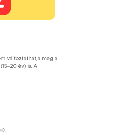
nem változtathatja meg a
(15–20 év) is. A
g).