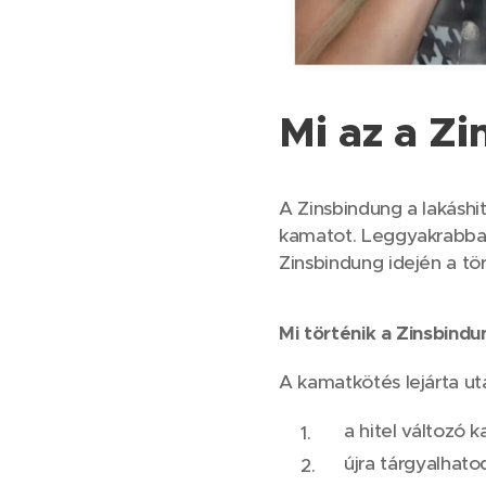
Mi az a Z
A Zinsbindung a lakáshi
kamatot. Leggyakrabban 
Zinsbindung idején a tör
Mi történik a Zinsbindu
A kamatkötés lejárta ut
a hitel változó 
újra tárgyalhato