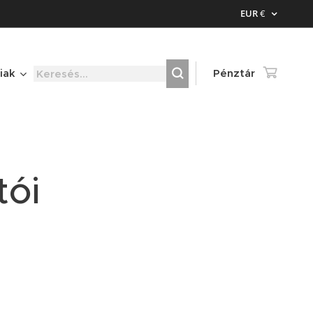
EUR
€
iak
Pénztár
tói