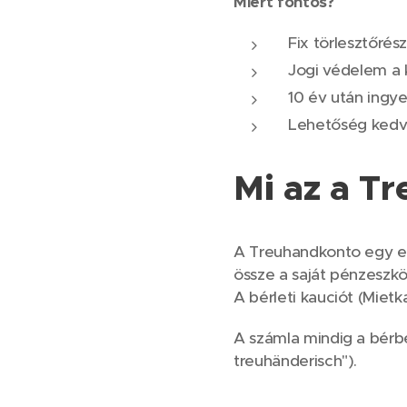
Miért fontos?
Fix törlesztőrész
Jogi védelem a
10 év után ingy
Lehetőség kedve
Mi az a T
A Treuhandkonto egy el
össze a saját pénzeszkö
A bérleti kauciót (Mietk
A számla mindig a bérbe
treuhänderisch").