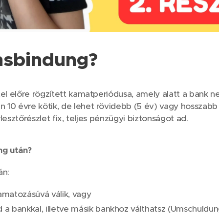
insbindung?
tel előre rögzített kamatperiódusa, amely alatt a bank 
10 évre kötik, de lehet rövidebb (5 év) vagy hosszabb 
lesztőrészlet fix, teljes pénzügyi biztonságot ad.
ng után?
án:
kamatozásúvá válik, vagy
d a bankkal, illetve másik bankhoz válthatsz (Umschuldun