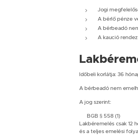
Jogi megfelelős
A bérlő pénze vé
A bérbeadó nem h
A kaució rendez
Lakbérem
Időbeli korlátja: 36 hón
A bérbeadó nem emelhet
A jog szerint:
📌 BGB § 558 (1)
Lakbéremelés csak 12 
és a teljes emelési fol