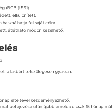
ég (BGB § 551).
dett, elkülönített.
asználhatja fel saját célra.
ett, átlátható módon kezelhető.
elés
ap
i a lakbért tetszőlegesen gyakran.
hónap elteltével kezdeményezhető,
yamat befejezése után újabb emelésre csak 15 hónap múlv