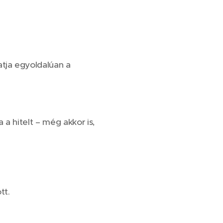
atja egyoldalúan a
a hitelt – még akkor is,
tt.