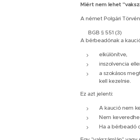
Miért nem lehet "vaksz
A német Polgári Törvé
📌 BGB § 551 (3)
A bérbeadónak a kauci
elkülönítve,
inszolvencia ell
a szokásos megt
kell kezelnie.
Ez azt jelenti:
A kaució nem ke
Nem keveredhet 
Ha a bérbeadó c
Egy "vakszámlán" vagy s