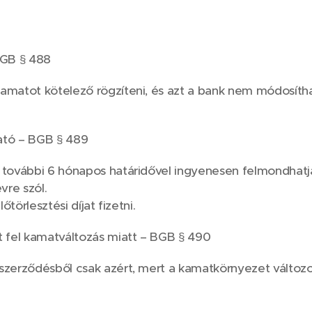
BGB § 488
kamatot kötelező rögzíteni, és azt a bank nem módosíth
ató – BGB § 489
 további 6 hónapos határidővel ingyenesen felmondhatja 
vre szól.
lőtörlesztési díjat fizetni.
fel kamatváltozás miatt – BGB § 490
szerződésből csak azért, mert a kamatkörnyezet változo