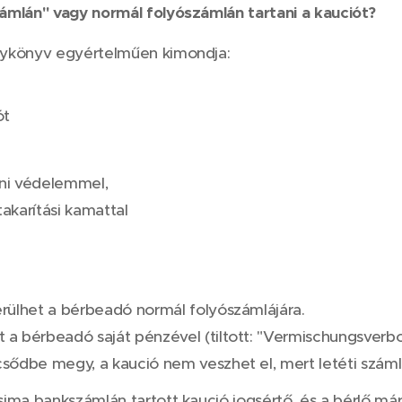
ámlán" vagy normál folyószámlán tartani a kauciót?
nykönyv egyértelműen kimondja:
ót
eni védelemmel,
akarítási kamattal
rülhet a bérbeadó normál folyószámlájára.
a bérbeadó saját pénzével (tiltott: "Vermischungsverbo
sődbe megy, a kaució nem veszhet el, mert letéti száml
ima bankszámlán tartott kaució jogsértő, és a bérlő már 