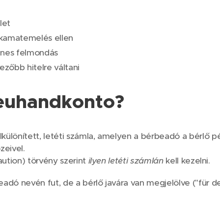
let
 kamatemelés ellen
enes felmondás
zőbb hitelre váltani
reuhandkonto?
különített, letéti számla, amelyen a bérbeadó a bérlő 
zeivel.
aution) törvény szerint
ilyen letéti számlán
kell kezelni.
adó nevén fut, de a bérlő javára van megjelölve ("für d