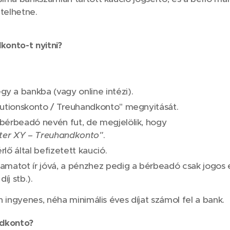
etelhetne.
onto-t nyitni?
 a bankba (vagy online intézi).
autionskonto / Treuhandkonto" megnyitását.
bérbeadó nevén fut, de megjelölik, hogy
eter XY – Treuhandkonto"
.
érlő által befizetett kaució.
amatot ír jóvá, a pénzhez pedig a bérbeadó csak jogos 
íj stb.).
 ingyenes, néha minimális éves díjat számol fel a bank.
ndkonto?