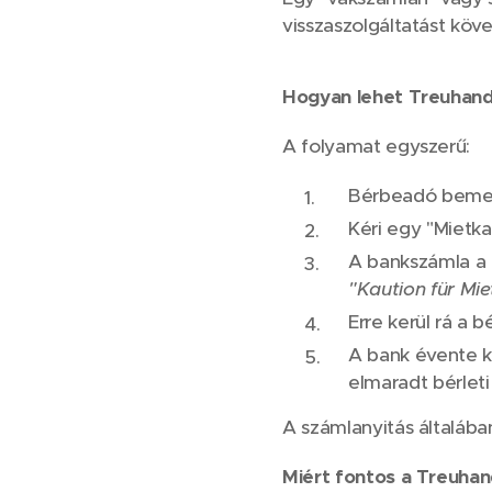
visszaszolgáltatást köv
Hogyan lehet Treuhandk
A folyamat egyszerű:
Bérbeadó bemegy
Kéri egy "Mietk
A bankszámla a 
"Kaution für Mi
Erre kerül rá a b
A bank évente k
elmaradt bérleti d
A számlanyitás általában
Miért fontos a Treuha