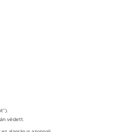
t").
án védett.
ez alapján is azonnali